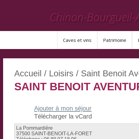
Chinon-Bourgueil-
Caves et vins
Patrimoine
Accueil
/
Loisirs
/
Saint Benoit A
SAINT BENOIT AVENTU
Ajouter à mon séjour
Télécharger la vCard
La Pommardière
37500
SAINT-BENOIT-LA-FORET